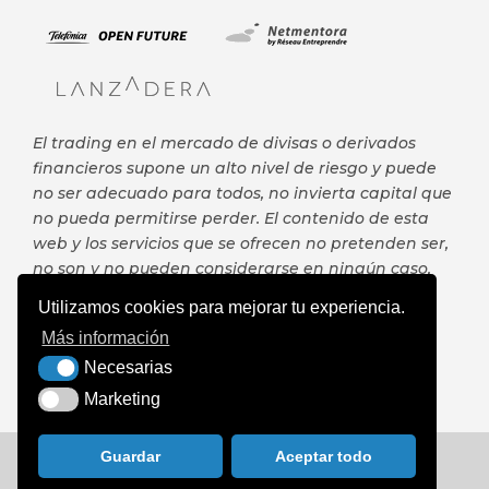
El trading en el mercado de divisas o derivados
financieros supone un alto nivel de riesgo y puede
no ser adecuado para todos, no invierta capital que
no pueda permitirse perder. El contenido de esta
web y los servicios que se ofrecen no pretenden ser,
no son y no pueden considerarse en ningún caso,
asesoramiento en materia de inversión ni de
Utilizamos cookies para mejorar tu experiencia.
ningún otro tipo de asesoramiento financiero, ni
Más información
puede servir de base para ningún contrato,
Necesarias
compromiso o decisión de ningún tipo.
Necesarias
Marketing
Marketing
Guardar
Aceptar todo
Copyright © 2020 AutoTrading Factory. Todos los
derechos reservados. All rights reserved.